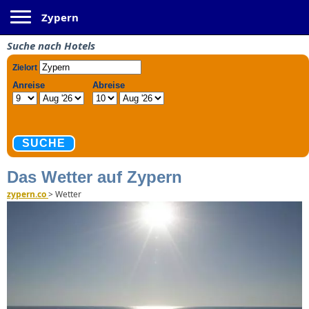
Toggle navigation
Zypern
Suche nach Hotels
Das Wetter auf Zypern
zypern.co
>
Wetter