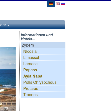
ehr
Informationen und
Hotels...
Zypern
Nicosia
Limassol
Larnaca
Paphos
Ayia Napa
Polis Chrysochous
Protaras
Troodos