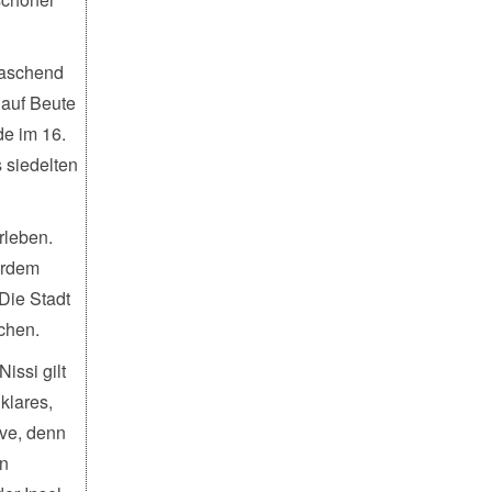
rraschend
 auf Beute
de im 16.
s siedelten
rleben.
erdem
Die Stadt
ichen.
issi gilt
klares,
ive, denn
en