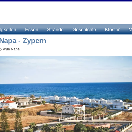
gkeiten
Essen
Strände
Geschichte
Kloster
M
 Napa - Zypern
>
Ayia Napa