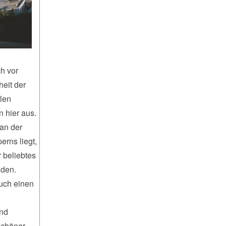
h vor
eit der
len
n hier aus.
 an der
erns liegt,
r beliebtes
nden.
auch einen
nd
schöner