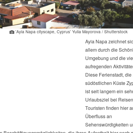
'Ayia Napa cityscape, Cyprus' Yulia Mayorova / Shutterstock
Ayia Napa zeichnet sic
allem durch die Schönh
Umgebung und die vie
aufregenden Aktivitäte
Diese Ferienstadt, die
südöstlichen Küste Zyp
ist seit langem ein seh
Urlaubsziel bei Reise
Touristen finden hier 
Überfluss an
Sehenswürdigkeiten u
 Beschäftigungsmöglichkeiten, die ihren Aufenthalt hier noch 