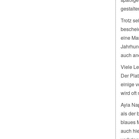
gestalte
Trotz se
beschei
eine Mar
Jahrhund
auch an
Viele L
Der Plat
einige v
wird oft
Ayia Nap
als der 
blaues M
auch hi