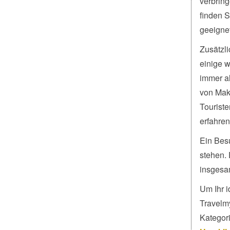
verbrin
finden S
geeignet
Zusätzl
einige w
immer al
von Makr
Tourist
erfahren
Ein Besu
stehen.
insgesa
Um Ihr 
Travelm
Kategori