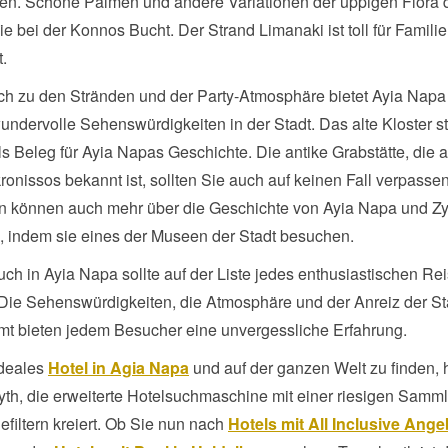
gen. Schöne Palmen und andere Variationen der üppigen Flora d
ie bei der Konnos Bucht. Der Strand Limanaki ist toll für Famili
.
ich zu den Stränden und der Party-Atmosphäre bietet Ayia Napa
undervolle Sehenswürdigkeiten in der Stadt. Das alte Kloster s
s Beleg für Ayia Napas Geschichte. Die antike Grabstätte, die 
onissos bekannt ist, sollten Sie auch auf keinen Fall verpassen
en können auch mehr über die Geschichte von Ayia Napa und Z
, indem sie eines der Museen der Stadt besuchen.
ch in Ayia Napa sollte auf der Liste jedes enthusiastischen R
 Die Sehenswürdigkeiten, die Atmosphäre und der Anreiz der St
mt bieten jedem Besucher eine unvergessliche Erfahrung.
ideales
Hotel in Agia Napa
und auf der ganzen Welt zu finden, 
yth, die erweiterte Hotelsuchmaschine mit einer riesigen Samm
efiltern kreiert. Ob Sie nun nach
Hotels mit All Inclusive Ange