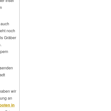
er Insel
en
 auch
teht noch
als Gräber
.
ypern
eisenden
adt
haben wir
lung an
boten in