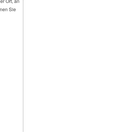
er Ort, an
enen Sie