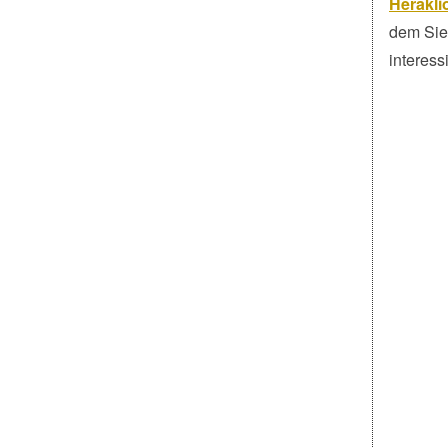
Herakli
dem Sie 
interessi