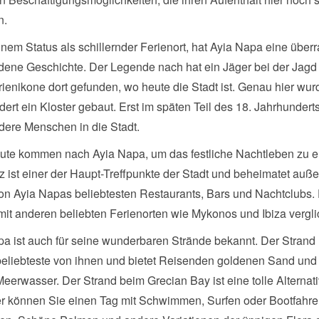
n.
inem Status als schillernder Ferienort, hat Ayia Napa eine übe
dene Geschichte. Der Legende nach hat ein Jäger bei der Jagd
ienikone dort gefunden, wo heute die Stadt ist. Genau hier wur
ert ein Kloster gebaut. Erst im späten Teil des 18. Jahrhundert
dere Menschen in die Stadt.
eute kommen nach Ayia Napa, um das festliche Nachtleben zu e
z ist einer der Haupt-Treffpunkte der Stadt und beheimatet auß
on Ayia Napas beliebtesten Restaurants, Bars und Nachtclubs. 
 mit anderen beliebten Ferienorten wie Mykonos und Ibiza vergl
a ist auch für seine wunderbaren Strände bekannt. Der Strand N
beliebteste von ihnen und bietet Reisenden goldenen Sand und 
eerwasser. Der Strand beim Grecian Bay ist eine tolle Alternat
er können Sie einen Tag mit Schwimmen, Surfen oder Bootfahr