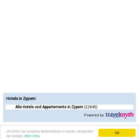
Hotels in Zypern
:
Alle Hotels und Appartements in Zypern
(22845)
Powered by:
Contact us
|
Terms of Service
|
Privacy Policy
Um Ihnen ein besseres Nutzererlebnis zu bieten, verwenden
OK
wir Cookies.
Mehr Infos
©2026 - zypern.co All Rights Reserved.